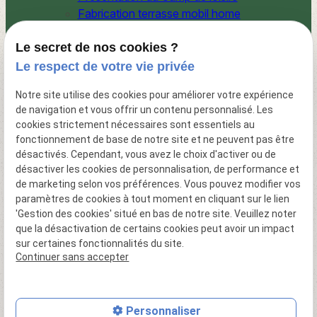
Fabrication terrasse mobil home
Création d'abris de jardins
Photos du camping
Le secret de nos cookies ?
Activités du camping
Le respect de votre vie privée
Hébergement
Notre site utilise des cookies pour améliorer votre expérience
Location de mobil home
de navigation et vous offrir un contenu personnalisé. Les
La région
cookies strictement nécessaires sont essentiels au
Vente de mobil home
fonctionnement de base de notre site et ne peuvent pas être
Actualités
désactivés. Cependant, vous avez le choix d'activer ou de
Contact
désactiver les cookies de personnalisation, de performance et
Plan du site
de marketing selon vos préférences. Vous pouvez modifier vos
Politique de confidentialité
paramètres de cookies à tout moment en cliquant sur le lien
'Gestion des cookies' situé en bas de notre site. Veuillez noter
Mentions légales
que la désactivation de certains cookies peut avoir un impact
sur certaines fonctionnalités du site.
Politique de confidentialité
Continuer sans accepter
Gestion des cookies
Plan du site
Personnaliser