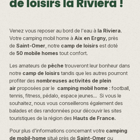
de loisirs la Riviera !
Venez vous reposer au bord de l'eau à
la Riviera
.
Votre camping mobil home à
Aix en Ergny,
près
de
Saint-Omer
, notre
camp de loisirs
est doté
de
50 mobile homes
tout confort.
Les amateurs de
pêche
trouveront leur bonheur dans
notre
camp de loisirs
tandis que les autres pourront
profiter des
nombreuses activités
de plein
air
proposées par le
camping mobil home
: football,
tennis, fitness, pédalo, espace jeunes... Si vous le
souhaitez, nous vous conseillerons également des
balades et des randonnées pour découvir les sites
touristiques de la région des
Hauts de France.
Pour plus d'informations concernant votre
camping
de mobil-home
situé près de
Saint-Omer
ou