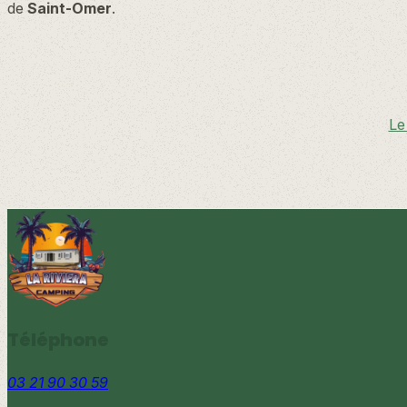
de
Saint-Omer
.
Le
Téléphone
03 21 90 30 59