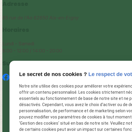
Adresse
85 rue de l’Aa
62650 Aix-en-Ergny
Horaires
Lundi - Samedi
8:00 - 12:00 / 14:00 - 20:00
Suivez-nous
Le secret de nos cookies ?
Le respect de vot
Notre site utilise des cookies pour améliorer votre expérien
Accueil
offrir un contenu personnalisé. Les cookies strictement né
Le camping
essentiels au fonctionnement de base de notre site et ne 
Présentation du Camp de loisirs
désactivés. Cependant, vous avez le choix d'activer ou de d
personnalisation, de performance et de marketing selon vo
Fabrication terrasse mobil home
pouvez modifier vos paramètres de cookies à tout moment en
Création d'abris de jardins
'Gestion des cookies' situé en bas de notre site. Veuillez no
Photos du camping
de certains cookies peut avoir un impact sur certaines fonct