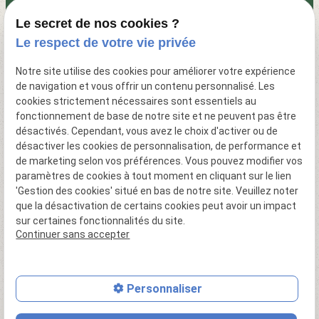
Création d'abris de jardins
Photos du camping
Le secret de nos cookies ?
Activités du camping
Le respect de votre vie privée
Hébergement
Notre site utilise des cookies pour améliorer votre expérience
Location de mobil home
de navigation et vous offrir un contenu personnalisé. Les
La région
cookies strictement nécessaires sont essentiels au
Vente de mobil home
fonctionnement de base de notre site et ne peuvent pas être
Actualités
désactivés. Cependant, vous avez le choix d'activer ou de
Contact
désactiver les cookies de personnalisation, de performance et
Plan du site
de marketing selon vos préférences. Vous pouvez modifier vos
Politique de confidentialité
paramètres de cookies à tout moment en cliquant sur le lien
'Gestion des cookies' situé en bas de notre site. Veuillez noter
Mentions légales
que la désactivation de certains cookies peut avoir un impact
sur certaines fonctionnalités du site.
Politique de confidentialité
Continuer sans accepter
Gestion des cookies
Plan du site
Personnaliser
place
phone